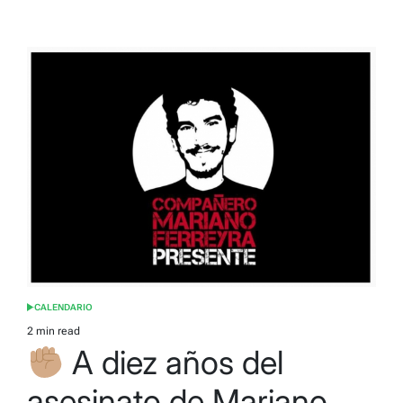
CALENDARIO
POSTED
IN
2 min read
Estimated
A diez años del
read
time
asesinato de Mariano