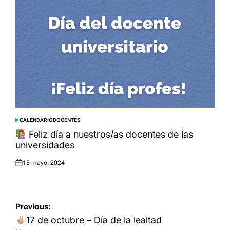
CALENDARIO
DOCENTES
POSTED
IN
Feliz día a nuestros/as docentes de las
universidades
15 mayo, 2024
Posted
on
Navegación
Previous:
de
17 de octubre – Día de la lealtad