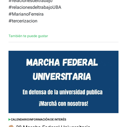
#relacionesdeltrabajo
#relacionesdeltrabajoUBA
#MarianoFerreira
#tercerizacion
También te puede gustar
CALENDARIO
INFORMACIÓN DE INTERÉS
POSTED
IN