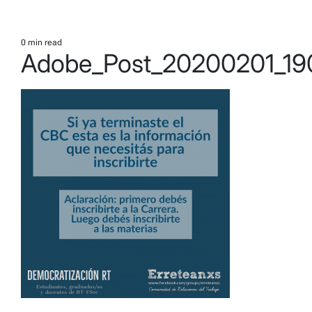
0 min read
Estimated
Adobe_Post_20200201_1
read
time