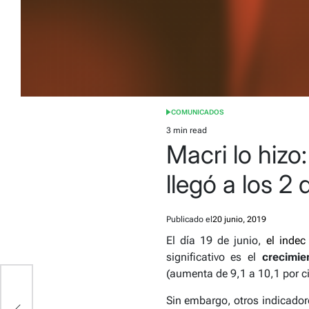
COMUNICADOS
POSTED
IN
3 min read
Estimated
Macri lo hiz
read
time
llegó a los 2 
Publicado el
20 junio, 2019
El día 19 de junio,
el indec
significativo es el
crecimie
(aumenta de 9,1 a 10,1 por c
Sin embargo, otros indicador