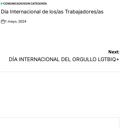
COMUNICADOS
SIN CATEGORÍA
POSTED
IN
Día Internacional de los/as Trabajadores/as
1 mayo, 2024
Posted
on
Next:
DÍA INTERNACIONAL DEL ORGULLO LGTBIQ+