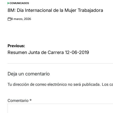
COMUNICADOS
POSTED
IN
8M: Día Internacional de la Mujer Trabajadora
8 marzo, 2026
Posted
on
Navegación
Previous:
de
Resumen Junta de Carrera 12-06-2019
entradas
Deja un comentario
Tu dirección de correo electrónico no será publicada.
Los c
Comentario
*