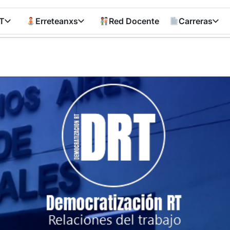
T
Erreteanxs
Red Docente
Carreras
Democratizació
RT