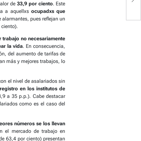
O
valor de
33,9 por ciento
. Este
ga a aquellxs
ocupadxs que
 alarmantes, pues reflejan un
ciento).
er trabajo no necesariamente
ar la vida
. En consecuencia,
ión, del aumento de tarifas de
dan más y mejores trabajos, lo
con el nivel de asalariados sin
registro en los institutos de
,9 a 35 p.p.). Cabe destacar
alariados como es el caso del
eores números se los llevan
en el mercado de trabajo en
de 63,4 por ciento) presentan