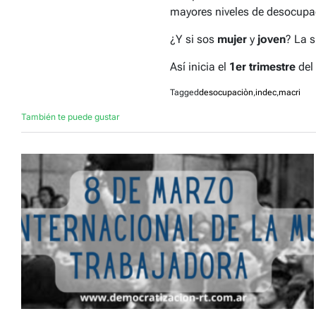
mayores niveles de desocupaci
¿Y si sos
mujer
y
joven
? La 
Así inicia el
1er trimestre
del
Tagged
desocupaciòn
,
indec
,
macri
También te puede gustar