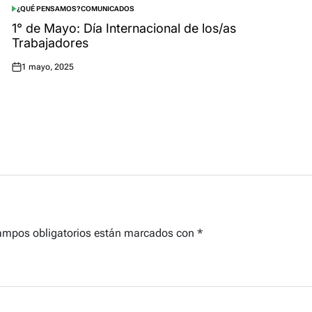
¿QUÉ PENSAMOS?
COMUNICADOS
POSTED
IN
1° de Mayo: Día Internacional de los/as
Trabajadores
1 mayo, 2025
Posted
on
ampos obligatorios están marcados con
*