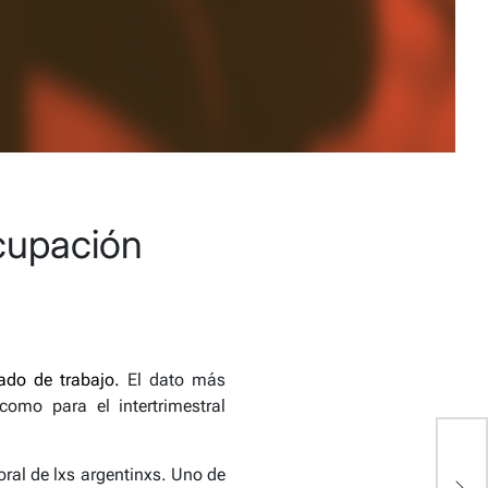
ocupación
cado de trabajo.
El dato más
como para el intertrimestral
D
ral de lxs argentinxs. Uno de