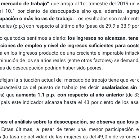
l mercado de trabajo”
que arroja al 1er trimestre del 2019 un 
 al 10,1 por ciento de desocupadxs sino que, además, agre
upación o más horas de trabajo
. Los resultados son realmente
les (p.p.) con respecto al último año (pasa de 29,9 a 33,9 por 
lo que todxs sentimos a diario:
los ingresos no alcanzan, ten
iones de empleo y nivel de ingresos suficientes para coste
a en los ingresos producto de una creciente e imparable inflac
sminución de los salarios reales (entre otros factores) se deman
fras de desocupación podrían haber sido peores.
flejan la situación actual del mercado de trabajo tiene que ver 
aracterística del puesto de trabajo (es decir,
asalariados sin 
os
) que
aumenta 1,1 p.p. con respecto al año anterior
(de 33
país este indicador alcanza hasta el 43 por ciento de los as
mos el análisis sobre la desocupación, se observa que los p
 Estas últimas, a pesar de tener una menor participación 
(la tasa de actividad de las mujeres es del 49,0 y de varones 