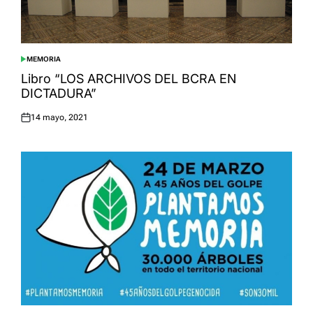
MEMORIA
POSTED
IN
Libro “LOS ARCHIVOS DEL BCRA EN
DICTADURA”
14 mayo, 2021
Posted
on