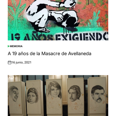
MEMORIA
POSTED
IN
A 19 años de la Masacre de Avellaneda
16 junio, 2021
Posted
on