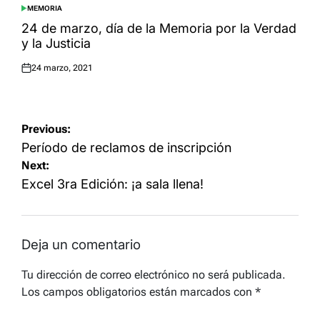
MEMORIA
POSTED
IN
24 de marzo, día de la Memoria por la Verdad
y la Justicia
24 marzo, 2021
Posted
on
Navegación
Previous:
de
Período de reclamos de inscripción
Next:
entradas
Excel 3ra Edición: ¡a sala llena!
Deja un comentario
Tu dirección de correo electrónico no será publicada.
Los campos obligatorios están marcados con
*