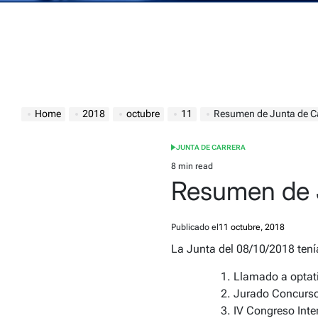
Home
2018
octubre
11
Resumen de Junta de C
JUNTA DE CARRERA
POSTED
IN
8 min read
Estimated
Resumen de J
read
time
Publicado el
11 octubre, 2018
La Junta del 08/10/2018 tení
Llamado a optat
Jurado Concurso
IV Congreso Inte