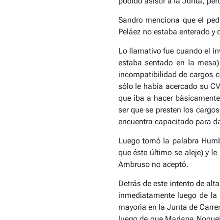
podido asistir a la Junta, pe
Sandro menciona que el pedi
Peláez no estaba enterado y q
Lo llamativo fue cuando el i
estaba sentado en la mesa) 
incompatibilidad de cargos c
sólo le había acercado su CV,
que iba a hacer básicamente
ser que se presten los cargo
encuentra capacitado para dar
Luego tomó la palabra Humbe
que éste último se aleje) y l
Ambruso no aceptó.
Detrás de este intento de alt
inmediatamente luego de la 
mayoría en la Junta de Carre
luego de que Mariana Nogueira