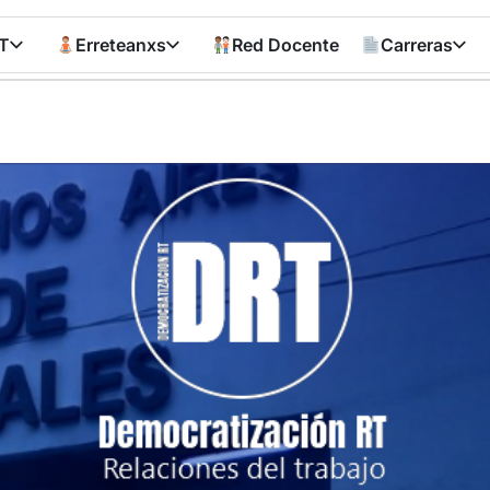
T
Erreteanxs
Red Docente
Carreras
Democratizació
RT