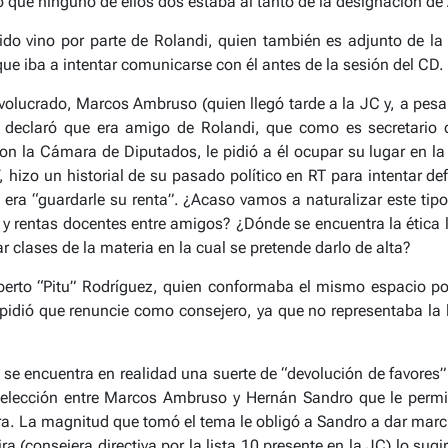
ro que ninguno de ellos dos estaba al tanto de la designación d
do vino por parte de Rolandi, quien también es adjunto de la 
ue iba a intentar comunicarse con él antes de la sesión del CD.
nvolucrado, Marcos Ambruso (quien llegó tarde a la JC y, a pesa
declaró que era amigo de Rolandi, que como es secretario de
on la Cámara de Diputados, le pidió a él ocupar su lugar en la
 hizo un historial de su pasado político en RT para intentar de
 era “guardarle su renta”. ¿Acaso vamos a naturalizar este ti
s y rentas docentes entre amigos? ¿Dónde se encuentra la ética 
 clases de la materia en la cual se pretende darlo de alta?
rto “Pitu” Rodríguez, quien conformaba el mismo espacio po
e pidió que renuncie como consejero, ya que no representaba la l
a se encuentra en realidad una suerte de “devolución de favores
elección entre Marcos Ambruso y Hernán Sandro que le permit
ra. La magnitud que tomó el tema le obligó a Sandro a dar marc
 (consejera directiva por la lista 10 presente en la JC) lo sug