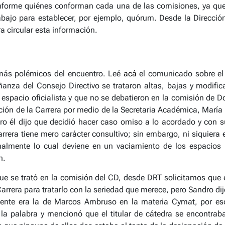
nforme quiénes conforman cada una de las comisiones, ya qu
bajo para establecer, por ejemplo, quórum. Desde la Direcció
a circular esta información.
 más polémicos del encuentro. Leé
acá
el comunicado sobre el
anza del Consejo Directivo se trataron altas, bajas y modific
l espacio oficialista y que no se debatieron en la comisión de
ión de la Carrera por medio de la Secretaria Académica, Marí
 él dijo que decidió hacer caso omiso a lo acordado y con su 
rera tiene mero carácter consultivo; sin embargo, ni siquiera e
nalmente lo cual deviene en un vaciamiento de los espacios i
n.
ue se trató en la comisión del CD, desde DRT solicitamos que e
arrera para tratarlo con la seriedad que merece, pero Sandro dijo
nte era la de Marcos Ambruso en la materia Cymat, por eso 
la palabra y mencionó que el titular de cátedra se encontrab