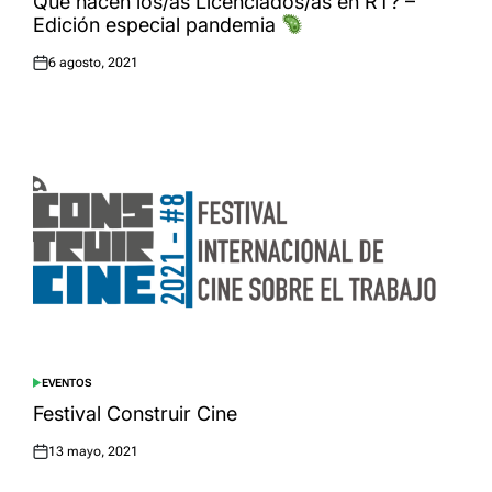
Qué hacen los/as Licenciados/as en RT? –
Edición especial pandemia
6 agosto, 2021
Posted
on
EVENTOS
POSTED
IN
Festival Construir Cine
13 mayo, 2021
Posted
on