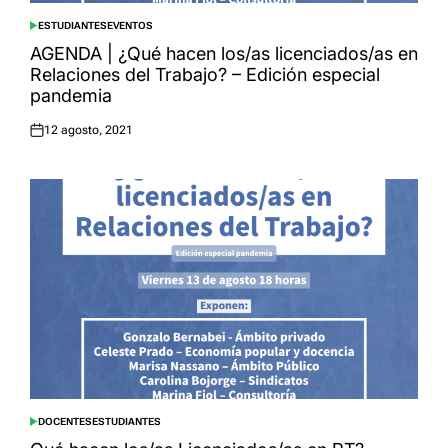
ESTUDIANTES
EVENTOS
POSTED
IN
AGENDA | ¿Qué hacen los/as licenciados/as en
Relaciones del Trabajo? – Edición especial
pandemia
12 agosto, 2021
Posted
on
DOCENTES
ESTUDIANTES
POSTED
IN