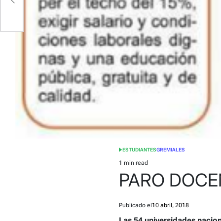
ESTUDIANTES
GREMIALES
POSTED
IN
1 min read
Estimated
PARO DOCENT
read
time
Publicado el
10 abril, 2018
Las 54 universidades nacion