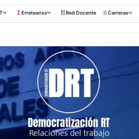
T
Erreteanxs
Red Docente
Carreras
Democratizació
RT