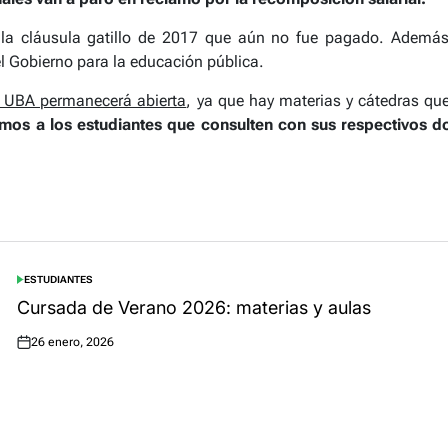
la cláusula gatillo de 2017 que aún no fue pagado. Además 
l Gobierno para la educación pública.
la UBA permanecerá abierta
, ya que hay materias y cátedras qu
s a los estudiantes que consulten con sus respectivos do
ESTUDIANTES
POSTED
IN
Cursada de Verano 2026: materias y aulas
26 enero, 2026
Posted
on