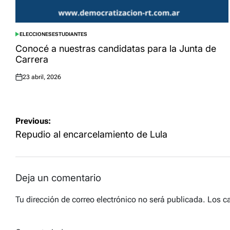
ELECCIONES
ESTUDIANTES
POSTED
IN
Conocé a nuestras candidatas para la Junta de
Carrera
23 abril, 2026
Posted
on
Navegación
Previous:
de
Repudio al encarcelamiento de Lula
entradas
Deja un comentario
Tu dirección de correo electrónico no será publicada.
Los c