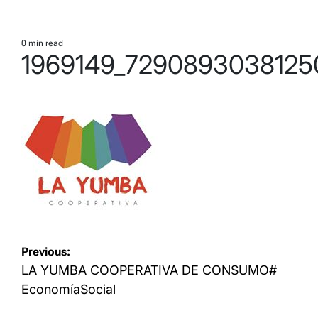
0 min read
Estimated
1969149_7290893038125
read
time
Navegación
Previous:
de
LA YUMBA COOPERATIVA DE CONSUMO#
entradas
EconomíaSocial