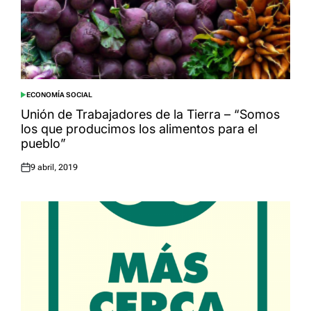
ECONOMÍA SOCIAL
POSTED
IN
Unión de Trabajadores de la Tierra – “Somos
los que producimos los alimentos para el
pueblo”
9 abril, 2019
Posted
on