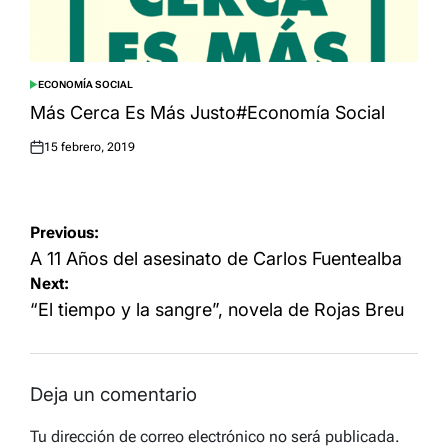
ECONOMÍA SOCIAL
POSTED
IN
Más Cerca Es Más Justo#Economía Social
15 febrero, 2019
Posted
on
Navegación
Previous:
de
A 11 Años del asesinato de Carlos Fuentealba
Next:
entradas
“El tiempo y la sangre”, novela de Rojas Breu
Deja un comentario
Tu dirección de correo electrónico no será publicada.