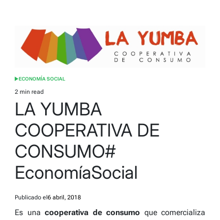
ECONOMÍA SOCIAL
POSTED
IN
2 min read
Estimated
LA YUMBA
read
time
COOPERATIVA DE
CONSUMO#
EconomíaSocial
Publicado el
6 abril, 2018
Es una
cooperativa de consumo
que comercializa