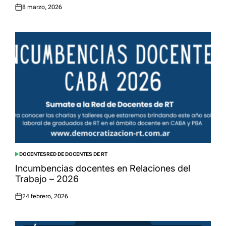
8 marzo, 2026
Posted
on
DOCENTES
RED DE DOCENTES DE RT
POSTED
IN
Incumbencias docentes en Relaciones del
Trabajo – 2026
24 febrero, 2026
Posted
on