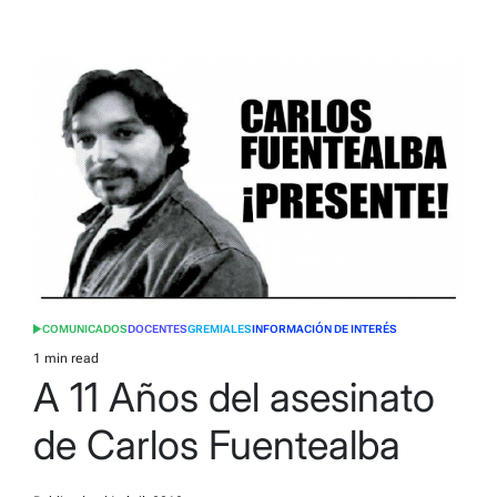
COMUNICADOS
DOCENTES
GREMIALES
INFORMACIÓN DE INTERÉS
POSTED
IN
1 min read
Estimated
A 11 Años del asesinato
read
time
de Carlos Fuentealba