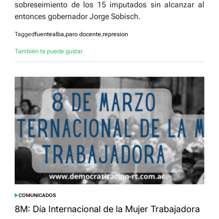
sobreseimiento de los 15 imputados sin alcanzar al
entonces gobernador Jorge Sobisch.
Tagged
fuentealba
,
paro docente
,
represion
También te puede gustar
COMUNICADOS
POSTED
IN
8M: Día Internacional de la Mujer Trabajadora