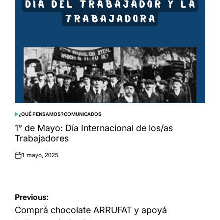
¿QUÉ PENSAMOS?
COMUNICADOS
POSTED
IN
1° de Mayo: Día Internacional de los/as
Trabajadores
1 mayo, 2025
Posted
on
Navegación
Previous:
de
Comprá chocolate ARRUFAT y apoyá