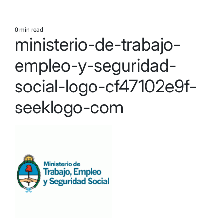
0 min read
Estimated
ministerio-de-trabajo-
read
time
empleo-y-seguridad-
social-logo-cf47102e9f-
seeklogo-com