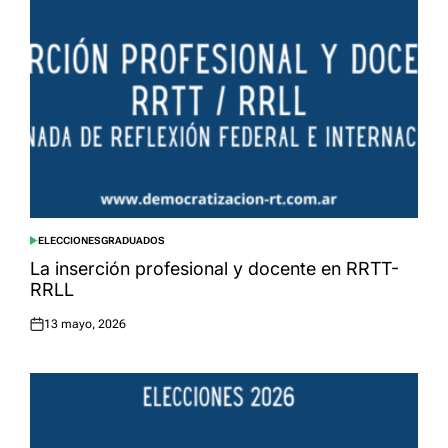
ELECCIONES
GRADUADOS
POSTED
IN
La inserción profesional y docente en RRTT-
RRLL
13 mayo, 2026
Posted
on