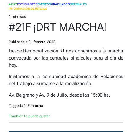
DRT
ESTUDIANTES
EVENTOS
GRADUADOS
GREMIALES
POSTED
INFORMACIÓN DE INTERÉS
IN
1 min read
Estimated
#21F ¡DRT MARCHA!
read
time
Publicado el
21 febrero, 2018
Desde Democratización RT nos adherimos a la marcha
convocada por las centrales sindicales para el día de
hoy.
Invitamos a la comunidad académica de Relaciones
del Trabajo a sumarse a la movilización.
Av. Belgrano y Av. 9 de Julio, desde las 15:00 hs.
Tagged
#21F
,
marcha
También te puede gustar