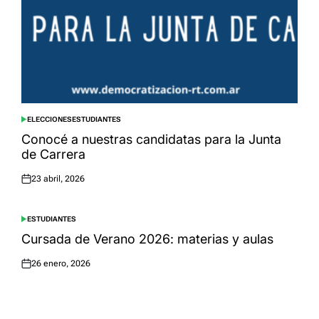
ELECCIONES
ESTUDIANTES
POSTED
IN
Conocé a nuestras candidatas para la Junta
de Carrera
23 abril, 2026
Posted
on
ESTUDIANTES
POSTED
IN
Cursada de Verano 2026: materias y aulas
26 enero, 2026
Posted
on