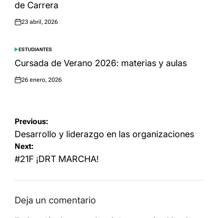
de Carrera
23 abril, 2026
Posted
on
ESTUDIANTES
POSTED
IN
Cursada de Verano 2026: materias y aulas
26 enero, 2026
Posted
on
Navegación
Previous:
de
Desarrollo y liderazgo en las organizaciones
Next:
entradas
#21F ¡DRT MARCHA!
Deja un comentario