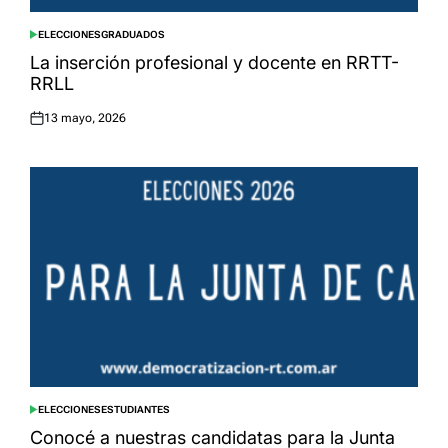
ELECCIONES
GRADUADOS
POSTED
IN
La inserción profesional y docente en RRTT-
RRLL
13 mayo, 2026
Posted
on
ELECCIONES
ESTUDIANTES
POSTED
IN
Conocé a nuestras candidatas para la Junta