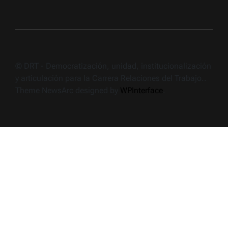
© DRT - Democratización, unidad, institucionalización
y articulación para la Carrera Relaciones del Trabajo..
Theme NewsArc designed by
WPInterface
.