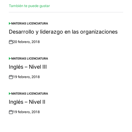
También te puede gustar
MATERIAS LICENCIATURA
POSTED
IN
Desarrollo y liderazgo en las organizaciones
20 febrero, 2018
Posted
on
MATERIAS LICENCIATURA
POSTED
IN
Inglés – Nivel III
19 febrero, 2018
Posted
on
MATERIAS LICENCIATURA
POSTED
IN
Inglés – Nivel II
19 febrero, 2018
Posted
on