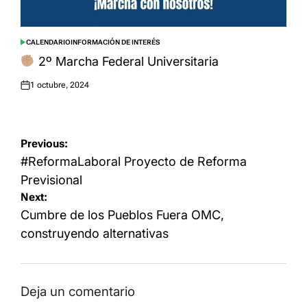
CALENDARIO
INFORMACIÓN DE INTERÉS
POSTED
IN
2º Marcha Federal Universitaria
1 octubre, 2024
Posted
on
Navegación
Previous:
de
#ReformaLaboral Proyecto de Reforma
entradas
Previsional
Next:
Cumbre de los Pueblos Fuera OMC,
construyendo alternativas
Deja un comentario