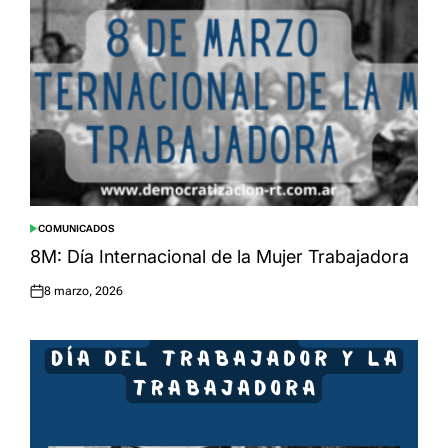
COMUNICADOS
POSTED
IN
8M: Día Internacional de la Mujer Trabajadora
8 marzo, 2026
Posted
on