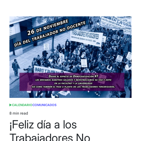
CALENDARIO
COMUNICADOS
POSTED
IN
8 min read
Estimated
¡Feliz día a los
read
time
Trabajadores No