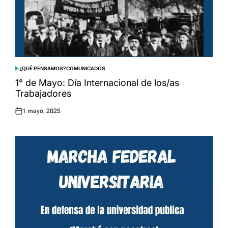
¿QUÉ PENSAMOS?
COMUNICADOS
POSTED
IN
1° de Mayo: Día Internacional de los/as
Trabajadores
1 mayo, 2025
Posted
on