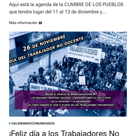
read
Aquí está la agenda de la CUMBRE DE LOS PUEBLOS
time
que tendra lugar del 11 al 13 de diciembre y…
Más información
CALENDARIO
COMUNICADOS
POSTED
IN
¡Feliz día a los Trabajadores No