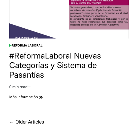
REFORMA LABORAL
POSTED
IN
#ReformaLaboral Nuevas
Categorías y Sistema de
Pasantías
0 min read
Estimated
read
Más información
time
Navegación
←
Older Articles
de