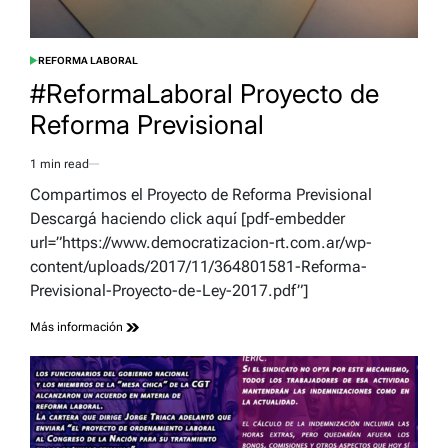
REFORMA LABORAL
POSTED
IN
#ReformaLaboral Proyecto de
Reforma Previsional
1 min read
Estimated
read
Compartimos el Proyecto de Reforma Previsional
time
Descargá haciendo click aquí [pdf-embedder
url=”https://www.democratizacion-rt.com.ar/wp-
content/uploads/2017/11/364801581-Reforma-
Previsional-Proyecto-de-Ley-2017.pdf”]
Más información