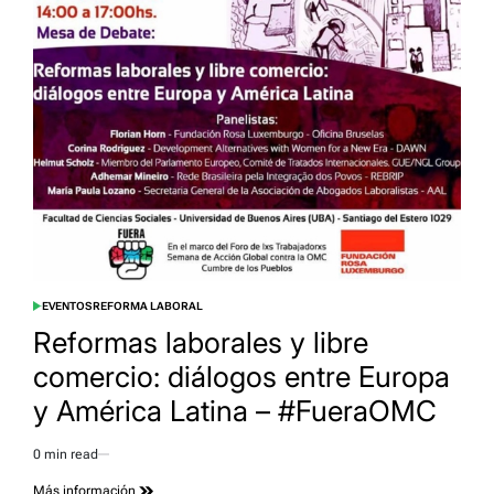
EVENTOS
REFORMA LABORAL
POSTED
IN
Reformas laborales y libre
comercio: diálogos entre Europa
y América Latina – #FueraOMC
0 min read
Estimated
read
Más información