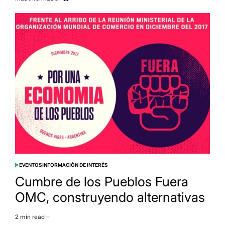
time
EVENTOS
INFORMACIÓN DE INTERÉS
POSTED
IN
Cumbre de los Pueblos Fuera
OMC, construyendo alternativas
2 min read
Estimated