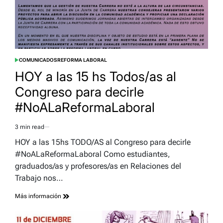
COMUNICADOS
REFORMA LABORAL
POSTED
IN
HOY a las 15 hs Todos/as al
Congreso para decirle
#NoALaReformaLaboral
3 min read
Estimated
read
HOY a las 15hs TODO/AS al Congreso para decirle
time
#NoALaReformaLaboral Como estudiantes,
graduados/as y profesores/as en Relaciones del
Trabajo nos…
Más información