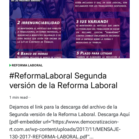
REFORMA LABORAL
POSTED
IN
#ReformaLaboral Segunda
versión de la Reforma Laboral
1 min read
Estimated
read
Dejamos el link para la descarga del archivo de la
time
Segunda versión de la Reforma Laboral. Descarga Aquí
[pdf-embedder url=”https://www.democratizacion-
rt.com.ar/wp-content/uploads/2017/11/MENSAJE-
130-2017-REFORMA-LABORAL.pdf”…