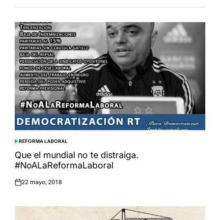
REFORMA LABORAL
POSTED
IN
Que el mundial no te distraiga.
#NoALaReformaLaboral
22 mayo, 2018
Posted
on