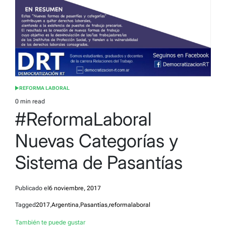
REFORMA LABORAL
POSTED
IN
0 min read
Estimated
#ReformaLaboral
read
time
Nuevas Categorías y
Sistema de Pasantías
Publicado el
6 noviembre, 2017
Tagged
2017
,
Argentina
,
Pasantías
,
reformalaboral
También te puede gustar