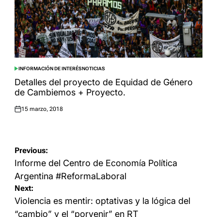
INFORMACIÓN DE INTERÉS
NOTICIAS
POSTED
IN
Detalles del proyecto de Equidad de Género
de Cambiemos + Proyecto.
15 marzo, 2018
Posted
on
Navegación
Previous:
de
Informe del Centro de Economía Política
entradas
Argentina #ReformaLaboral
Next:
Violencia es mentir: optativas y la lógica del
“cambio” y el “porvenir” en RT