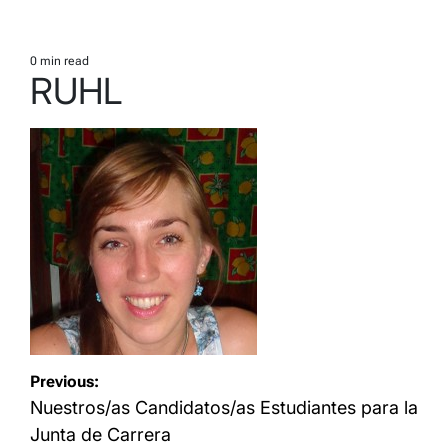
0 min read
Estimated
RUHL
read
time
Navegación
Previous:
de
Nuestros/as Candidatos/as Estudiantes para la
entradas
Junta de Carrera