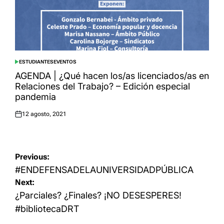
ESTUDIANTES
EVENTOS
POSTED
IN
AGENDA | ¿Qué hacen los/as licenciados/as en
Relaciones del Trabajo? – Edición especial
pandemia
12 agosto, 2021
Posted
on
Navegación
Previous:
de
#ENDEFENSADELAUNIVERSIDADPÚBLICA
Next:
entradas
¿Parciales? ¿Finales? ¡NO DESESPERES!
#bibliotecaDRT