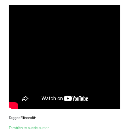
Tagged
RTnoesRH
También te puede gustar