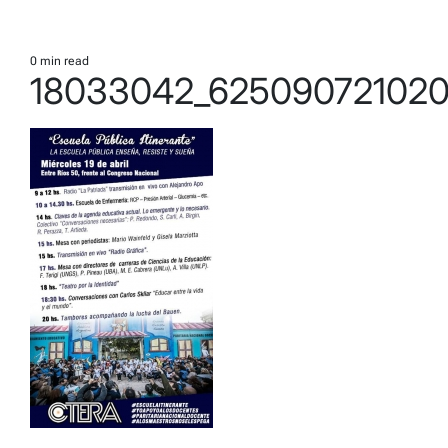
0 min read
Estimated
18033042_625090721020
read
time