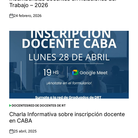
Trabajo – 2026
24 febrero, 2026
Posted
on
DOCENTES
RED DE DOCENTES DE RT
POSTED
IN
Charla Informativa sobre inscripción docente
en CABA
25 abril, 2025
Posted