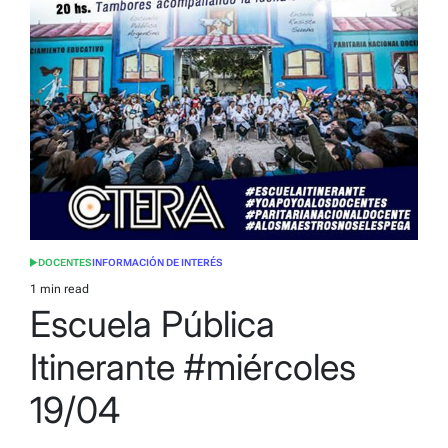
DOCENTES
INFORMACIÓN DE INTERÉS
POSTED
IN
1 min read
Estimated
Escuela Pública
read
time
Itinerante #miércoles
19/04