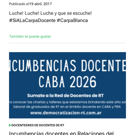
Publicado el
19 abril, 2017
Luche! Luche! Luche y que se escuche!
#
SiALaCarpaDocente
#
CarpaBlanca
También te puede gustar
DOCENTES
RED DE DOCENTES DE RT
POSTED
IN
Incumbencias docentes en Relaciones del