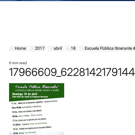
Home
2017
abril
18
Escuela Pública Itinerant
0 min read
Estimated
17966609_622814217914
read
time