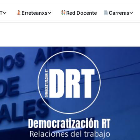
T
Erreteanxs
Red Docente
Carreras
Democratizació
RT