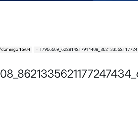
e #domingo 16/04
17966609_622814217914408_862133562117724
408_8621335621177247434_