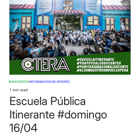
DOCENTES
INFORMACIÓN DE INTERÉS
POSTED
IN
1 min read
Estimated
Escuela Pública
read
time
Itinerante #domingo
16/04