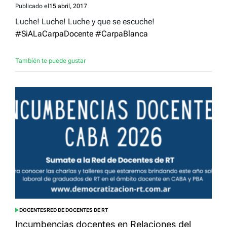
Publicado el
15 abril, 2017
Luche! Luche! Luche y que se escuche!
#
SiALaCarpaDocente
#
CarpaBlanca
También te puede gustar
DOCENTES
RED DE DOCENTES DE RT
POSTED
IN
Incumbencias docentes en Relaciones del