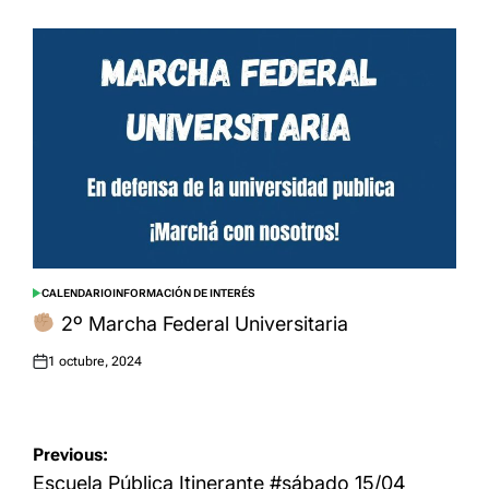
on
CALENDARIO
INFORMACIÓN DE INTERÉS
POSTED
IN
2º Marcha Federal Universitaria
1 octubre, 2024
Posted
on
Navegación
Previous:
de
Escuela Pública Itinerante #sábado 15/04