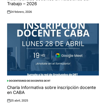
Trabajo – 2026
24 febrero, 2026
Posted
on
DOCENTES
RED DE DOCENTES DE RT
POSTED
IN
Charla Informativa sobre inscripción docente
en CABA
25 abril, 2025
Posted