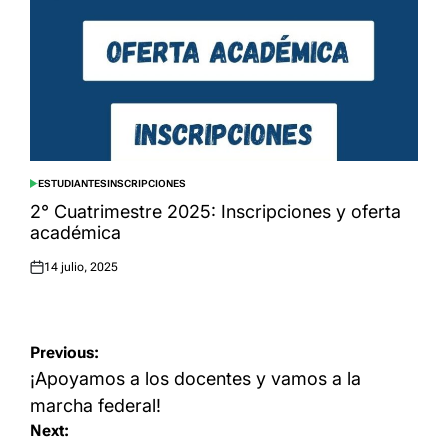
ESTUDIANTES
INSCRIPCIONES
POSTED
IN
2° Cuatrimestre 2025: Inscripciones y oferta
académica
14 julio, 2025
Posted
on
Navegación
Previous:
de
¡Apoyamos a los docentes y vamos a la
entradas
marcha federal!
Next: