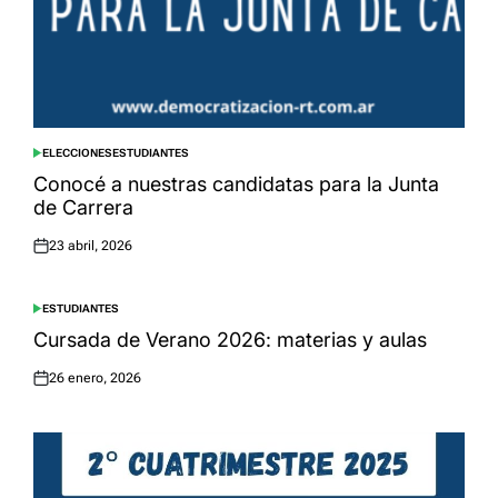
ELECCIONES
ESTUDIANTES
POSTED
IN
Conocé a nuestras candidatas para la Junta
de Carrera
23 abril, 2026
Posted
on
ESTUDIANTES
POSTED
IN
Cursada de Verano 2026: materias y aulas
26 enero, 2026
Posted
on