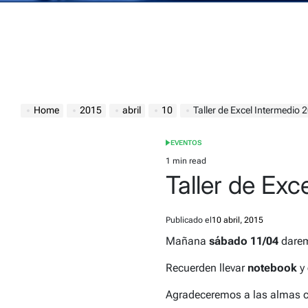
Home
2015
abril
10
Taller de Excel Intermedio
EVENTOS
POSTED
IN
1 min read
Estimated
Taller de Ex
read
time
Publicado el
10 abril, 2015
Mañana
sábado 11/04
darem
Recuerden llevar
notebook
y
Agradeceremos a las almas ca