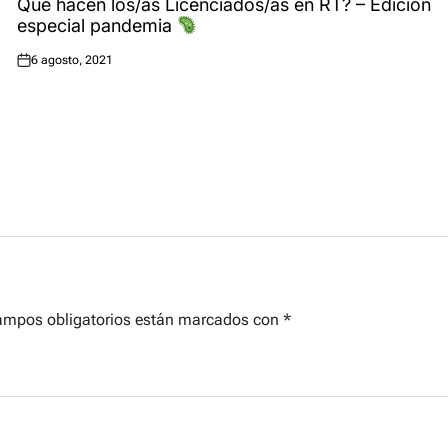
Qué hacen los/as Licenciados/as en RT? – Edición
especial pandemia
6 agosto, 2021
Posted
on
ampos obligatorios están marcados con
*