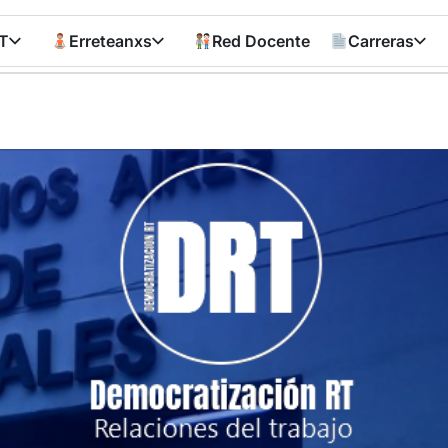
T
Erreteanxs
Red Docente
Carreras
Democratizació
RT