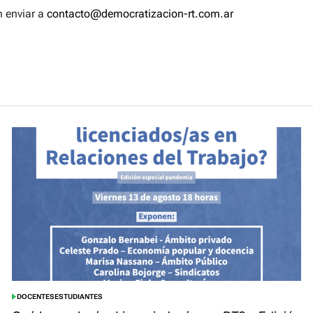
n enviar a
contacto@democratizacion-rt.com.ar
DOCENTES
ESTUDIANTES
POSTED
IN