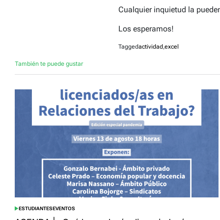
Cualquier inquietud la puede
Los esperamos!
Tagged
actividad
,
excel
También te puede gustar
ESTUDIANTES
EVENTOS
POSTED
IN