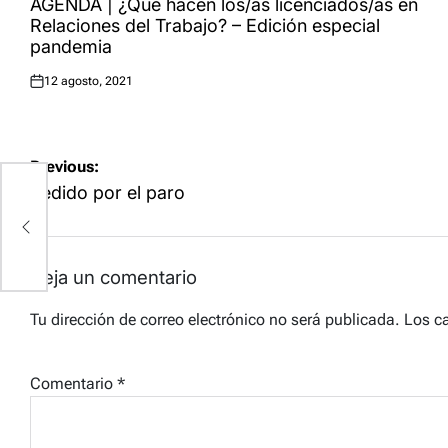
AGENDA | ¿Qué hacen los/as licenciados/as en
Relaciones del Trabajo? – Edición especial
pandemia
12 agosto, 2021
Posted
on
Navegación
Previous:
de
Pedido por el paro
entradas
Deja un comentario
Tu dirección de correo electrónico no será publicada.
Los c
Comentario
*