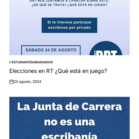
ESTUDIANTES
GRADUADOS
POSTED
IN
Elecciones en RT ¿Qué está en juego?
23 agosto, 2024
Posted
on