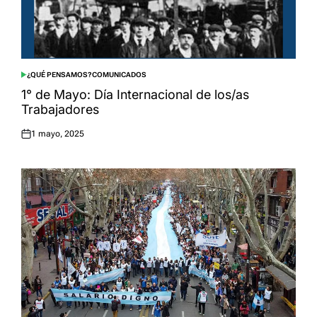
¿QUÉ PENSAMOS?
COMUNICADOS
POSTED
IN
1° de Mayo: Día Internacional de los/as
Trabajadores
1 mayo, 2025
Posted
on