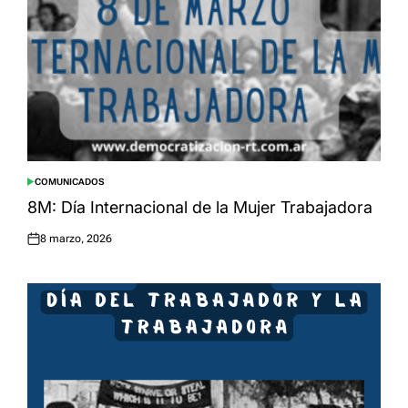
COMUNICADOS
POSTED
IN
8M: Día Internacional de la Mujer Trabajadora
8 marzo, 2026
Posted
on