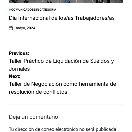
COMUNICADOS
SIN CATEGORÍA
POSTED
IN
Día Internacional de los/as Trabajadores/as
1 mayo, 2024
Posted
on
Navegación
Previous:
de
Taller Práctico de Liquidación de Sueldos y
entradas
Jornales
Next:
Taller de Negociación como herramienta de
resolución de conflictos
Deja un comentario
Tu dirección de correo electrónico no será publicada.