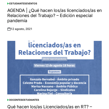
ESTUDIANTES
EVENTOS
POSTED
IN
AGENDA | ¿Qué hacen los/as licenciados/as en
Relaciones del Trabajo? – Edición especial
pandemia
12 agosto, 2021
Posted
on
DOCENTES
ESTUDIANTES
POSTED
IN
Qué hacen los/as Licenciados/as en RT? –