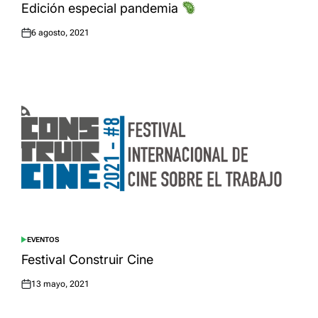
Edición especial pandemia
6 agosto, 2021
Posted
on
EVENTOS
POSTED
IN
Festival Construir Cine
13 mayo, 2021
Posted
on