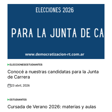
ELECCIONES
ESTUDIANTES
POSTED
IN
Conocé a nuestras candidatas para la Junta
de Carrera
23 abril, 2026
Posted
on
ESTUDIANTES
POSTED
IN
Cursada de Verano 2026: materias y aulas