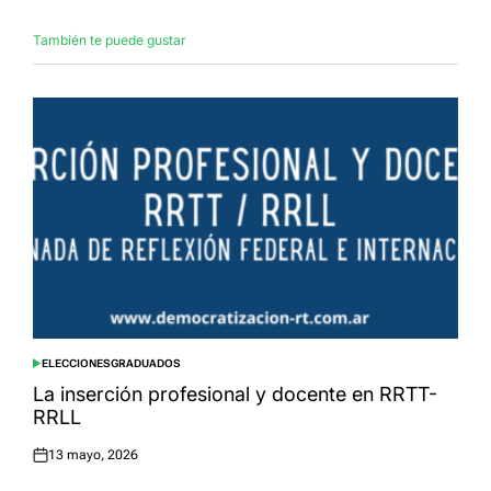
También te puede gustar
ELECCIONES
GRADUADOS
POSTED
IN
La inserción profesional y docente en RRTT-
RRLL
13 mayo, 2026
Posted
on