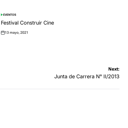
EVENTOS
POSTED
IN
Festival Construir Cine
13 mayo, 2021
Posted
on
Next:
Junta de Carrera N° II/2013