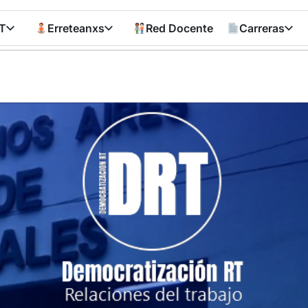
T
Erreteanxs
Red Docente
Carreras
Democratizació
RT