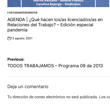
ESTUDIANTES
EVENTOS
POSTED
IN
AGENDA | ¿Qué hacen los/as licenciados/as en
Relaciones del Trabajo? – Edición especial
pandemia
12 agosto, 2021
Posted
on
Navegación
Previous:
de
TODOS TRABAJAMOS – Programa 09 de 2013
entradas
Deja un comentario
Tu dirección de correo electrónico no será publicada.
Los c