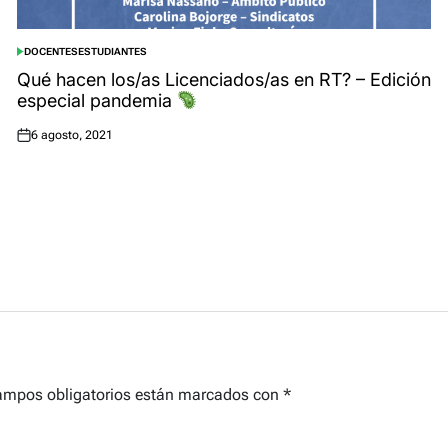
DOCENTES
ESTUDIANTES
POSTED
IN
Qué hacen los/as Licenciados/as en RT? – Edición
especial pandemia
6 agosto, 2021
Posted
on
ampos obligatorios están marcados con
*