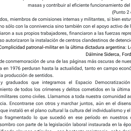
masas y contribuir al eficiente funcionamiento del
(Punto 2 
dos, miembros de comisiones internas y militantes, si bien estuv
no sólo con la connivencia sino también con el apoyo activo de
ron a sus propios trabajadores, financiaron a las fuerzas repr
luso autorizaron la instalación de centros clandestinos de detenc
Complicidad patronal-militar en la última dictadura argentina: 
Dálmine Siderca, For
de conmemoración de una de las páginas más oscuras de nuestr
ada en 1976 perduran hasta la actualidad, tanto en campo econó
 la producción de sentidos.
s y graduados que integramos el Espacio Democratizació
iento de todos los crímenes y delitos cometidos en la última di
o militares como civiles. Llamamos a toda nuestra comunidad a
icia. Encontrarse con otros y marchar juntos, aún en el dise
e instaló en el plano cultural la cultura del individualismo y e
 fragmentado lo que sucedió en ese período en nuestros ce
mbro con parte de la legislación laboral instaurada en la époc