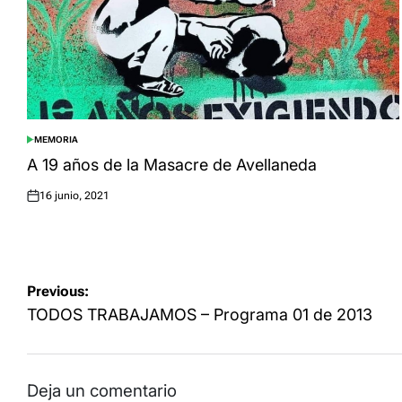
MEMORIA
POSTED
IN
A 19 años de la Masacre de Avellaneda
16 junio, 2021
Posted
on
Navegación
Previous:
de
TODOS TRABAJAMOS – Programa 01 de 2013
entradas
Deja un comentario