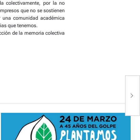
da colectivamente, por la no
impresos que no se sostienen
 por una comunidad académica
ncias que tenemos.
ción de la memoria colectiva
A
D