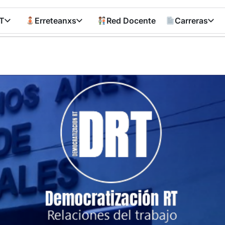
T
Erreteanxs
Red Docente
Carreras
Democratizació
RT