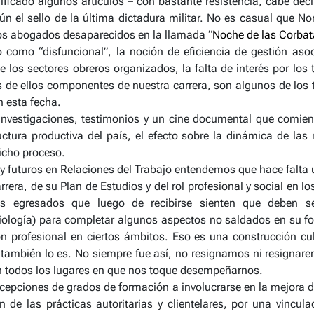
ficado algunos artículos – con bastante resistencia, cabe decir
n el sello de la última dictadura militar. No es casual que No
 los abogados desaparecidos en la llamada “
Noche de las Corbat
do como “disfuncional”, la noción de eficiencia de gestión asoc
de los sectores obreros organizados, la falta de interés por lo
 de ellos componentes de nuestra carrera, son algunos de los
n esta fecha.
investigaciones, testimonios y un cine documental que comien
tura productiva del país, el efecto sobre la dinámica de las r
icho proceso.
 futuros en Relaciones del Trabajo entendemos que hace falta u
rrera, de su Plan de Estudios y del rol profesional y social en l
 egresados que luego de recibirse sienten que deben se
iología) para completar algunos aspectos no saldados en su fo
ón profesional en ciertos ámbitos. Eso es una construcción cult
también lo es. No siempre fue así, no resignamos ni resignare
n todos los lugares en que nos toque desempeñarnos.
cepciones de grados de formación a involucrarse en la mejora d
 de las prácticas autoritarias y clientelares, por una vincul