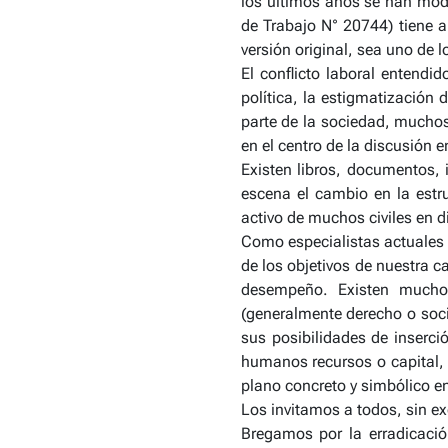
los últimos años se han modi
de Trabajo N° 20744) tiene aú
versión original, sea uno de
El conflicto laboral entendi
política, la estigmatización 
parte de la sociedad, muchos
en el centro de la discusión e
Existen libros, documentos, 
escena el cambio en la estruc
activo de muchos civiles en d
Como especialistas actuales y
de los objetivos de nuestra ca
desempeño. Existen muchos
(generalmente derecho o soc
sus posibilidades de inserci
humanos recursos o capital, 
plano concreto y simbólico e
Los invitamos a todos, sin ex
Bregamos por la erradicación