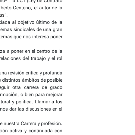
lo- , la LCT (Ley de Contrato
rberto Centeno, el autor de la
as
”.
iada al objetivo último de la
s temas sindicales de una gran
 temas que nos interesa poner
za a poner en el centro de la
elaciones del trabajo y el rol
na revisión crítica y profunda
os distintos ámbitos de posible
guir otra carrera de grado
rmación, o bien para mejorar
ural y política. Llamar a los
mos dar las discusiones en el
e nuestra Carrera y profesión.
ación activa y continuada con