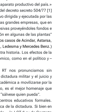
 aparato productivo del país.»
del decreto secreto 504/77 [1]
o dirigida y ejecutada por las
 las grandes empresas, que en
esivas proveyéndoles fondos e
ión en algunas de las plantas”
Los casos de Acindar, Astarsa,
d, Ledesma y Mercedes Benz.
)
a historia. Los efectos de la
mico, como en el político y –
n RT nos pronunciamos sin
ctadura militar y el juicio y
cadémica a movilizarse por la
nso, es el mejor homenaje que
l “sálvese quien pueda”.
ntros educativos formales.
a de la dictadura. Si bien en