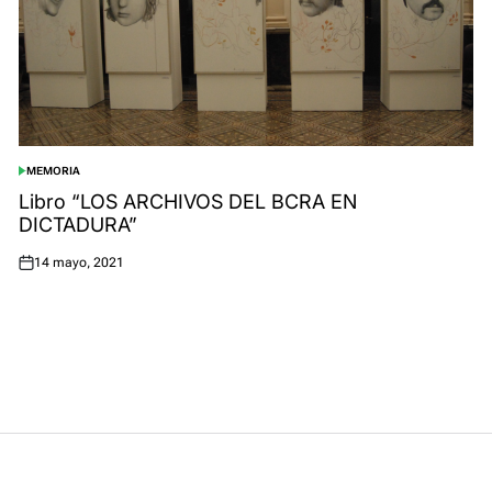
MEMORIA
POSTED
IN
Libro “LOS ARCHIVOS DEL BCRA EN
DICTADURA”
14 mayo, 2021
Posted
on