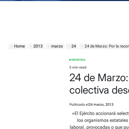
Home
2013
marzo
24
24 de Marzo: Por la reconstruc
MEMORIA
POSTED
IN
5 min read
Estimated
24 de Marzo:
read
time
colectiva des
Publicado el
24 marzo, 2013
«El Ejército accionará sele
los organismos estatales 
laboral, provocadas o que pue