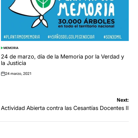
MEMORIA
POSTED
IN
24 de marzo, día de la Memoria por la Verdad y
la Justicia
24 marzo, 2021
Posted
on
Next:
Actividad Abierta contra las Cesantías Docentes II