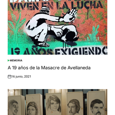
MEMORIA
POSTED
IN
A 19 años de la Masacre de Avellaneda
16 junio, 2021
Posted
on