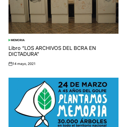
MEMORIA
POSTED
IN
Libro “LOS ARCHIVOS DEL BCRA EN
DICTADURA”
14 mayo, 2021
Posted
on