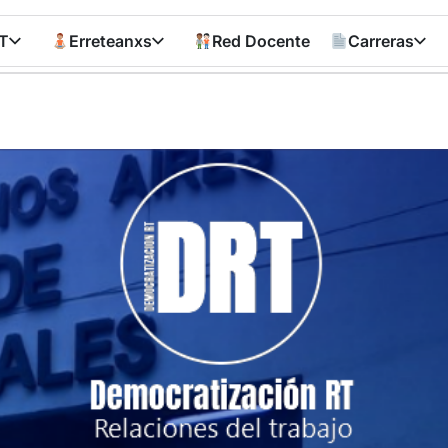
T
Erreteanxs
Red Docente
Carreras
Democratizació
RT