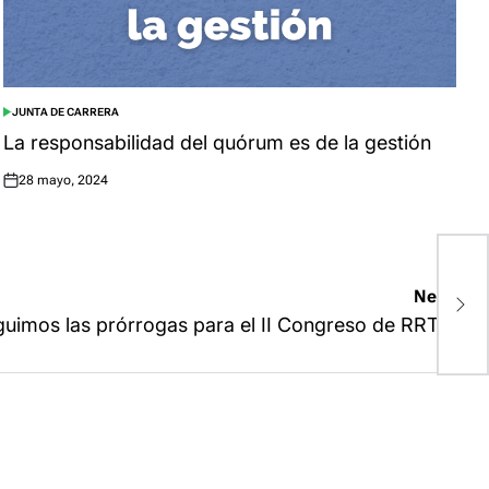
JUNTA DE CARRERA
POSTED
IN
La responsabilidad del quórum es de la gestión
28 mayo, 2024
Posted
on
¡
Next:
C
uimos las prórrogas para el II Congreso de RRTT!