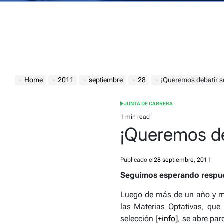
Home
2011
septiembre
28
¡Queremos debatir so
JUNTA DE CARRERA
POSTED
IN
1 min read
Estimated
¡Queremos deb
read
time
Publicado el
28 septiembre, 2011
Seguimos esperando respuest
Luego de más de un año y m
las Materias Optativas, que
selección
[+info]
, se abre par