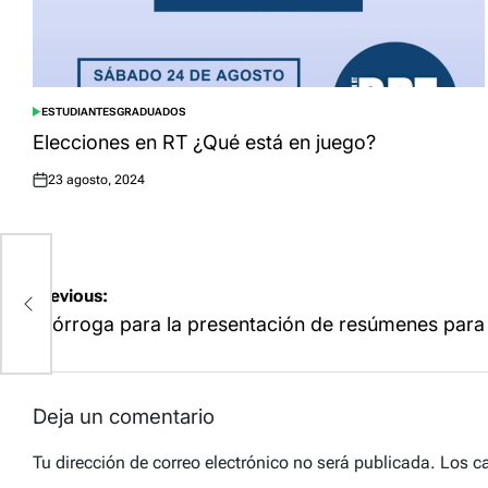
ESTUDIANTES
GRADUADOS
POSTED
IN
Elecciones en RT ¿Qué está en juego?
23 agosto, 2024
Posted
on
Navegación
Previous:
de
Prórroga para la presentación de resúmenes par
entradas
Deja un comentario
Tu dirección de correo electrónico no será publicada.
Los c