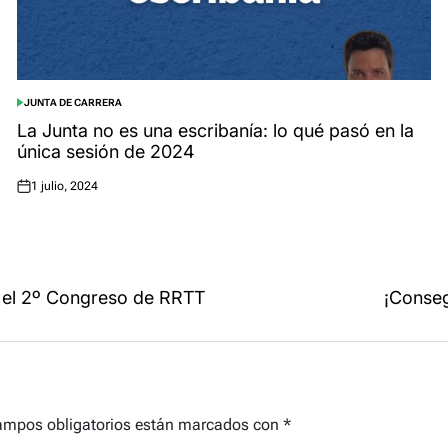
JUNTA DE CARRERA
POSTED
IN
La Junta no es una escribanía: lo qué pasó en la
única sesión de 2024
1 julio, 2024
Posted
on
a el 2º Congreso de RRTT
¡Conseg
ampos obligatorios están marcados con
*