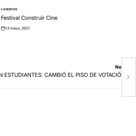
EVENTOS
POSTED
IN
Festival Construir Cine
13 mayo, 2021
Posted
on
Next:
A
N ESTUDIANTES: CAMBIÓ EL PISO DE VOTACIÓN.
P