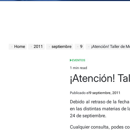
Home
2011
septiembre
9
¡Atención! Taller de 
EVENTOS
POSTED
IN
1 min read
Estimated
¡Atención! Ta
read
time
Publicado el
9 septiembre, 2011
Debido al retraso de la fech
en las distintas materias de 
24 de septiembre.
Cualquier consulta, podes c