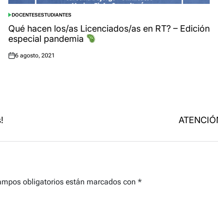
DOCENTES
ESTUDIANTES
POSTED
IN
Qué hacen los/as Licenciados/as en RT? – Edición
especial pandemia
6 agosto, 2021
Posted
on
!
ATENCIÓ
ampos obligatorios están marcados con
*