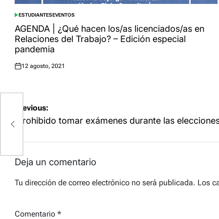
ESTUDIANTES
EVENTOS
POSTED
IN
AGENDA | ¿Qué hacen los/as licenciados/as en
Relaciones del Trabajo? – Edición especial
pandemia
12 agosto, 2021
Posted
on
Navegación
Previous:
de
¡Prohibido tomar exámenes durante las elecciones
entradas
Deja un comentario
Tu dirección de correo electrónico no será publicada.
Los c
Comentario
*