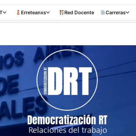
T
Erreteanxs
Red Docente
Carreras
Democratizació
RT