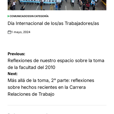
COMUNICADOS
SIN CATEGORÍA
POSTED
IN
Día Internacional de los/as Trabajadores/as
1 mayo, 2024
Posted
on
Navegación
Previous:
de
Reflexiones de nuestro espacio sobre la toma
entradas
de la facultad del 2010
Next:
Más allá de la toma, 2° parte: reflexiones
sobre hechos recientes en la Carrera
Relaciones de Trabajo