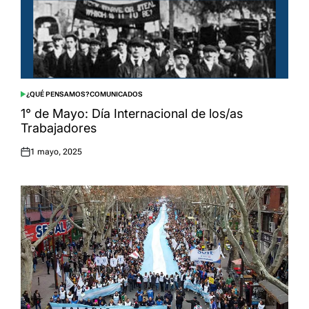
¿QUÉ PENSAMOS?
COMUNICADOS
POSTED
IN
1° de Mayo: Día Internacional de los/as
Trabajadores
1 mayo, 2025
Posted
on