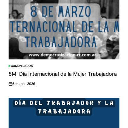
COMUNICADOS
POSTED
IN
8M: Día Internacional de la Mujer Trabajadora
8 marzo, 2026
Posted
on