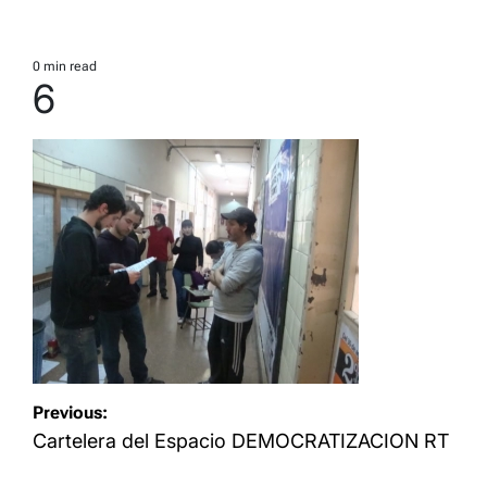
0 min read
Estimated
6
read
time
Navegación
Previous:
de
Cartelera del Espacio DEMOCRATIZACION RT
entradas