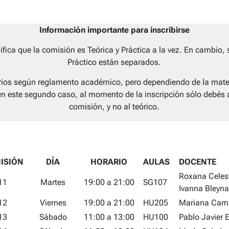
Información importante para inscribirse
nifica que la comisión es Teórica y Práctica a la vez. En cambio, 
Práctico están separados.
orios según reglamento académico, pero dependiendo de la mater
en este segundo caso, al momento de la inscripción sólo debés 
comisión, y no al teórico.
ISIÓN
DÍA
HORARIO
AULAS
DOCENTE
Roxana Celes
11
Martes
19:00 a 21:00
SG107
Ivanna Bleyna
12
Viernes
19:00 a 21:00
HU205
Mariana Cam
13
Sábado
11:00 a 13:00
HU100
Pablo Javier 