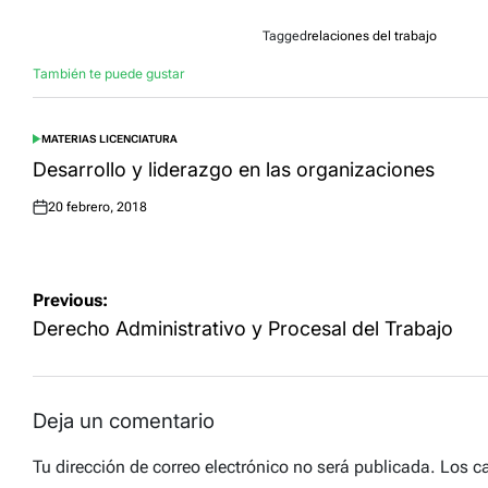
Tagged
relaciones del trabajo
También te puede gustar
MATERIAS LICENCIATURA
POSTED
IN
Desarrollo y liderazgo en las organizaciones
20 febrero, 2018
Posted
on
Navegación
Previous:
de
Derecho Administrativo y Procesal del Trabajo
entradas
Deja un comentario
Tu dirección de correo electrónico no será publicada.
Los c