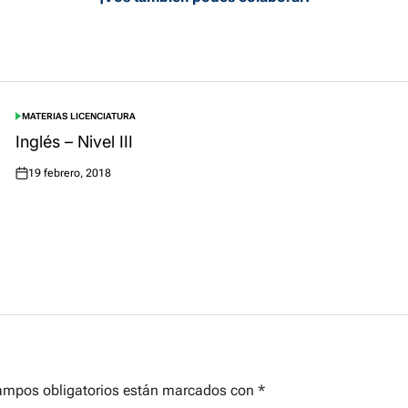
MATERIAS LICENCIATURA
POSTED
IN
Inglés – Nivel III
19 febrero, 2018
Posted
on
ampos obligatorios están marcados con
*