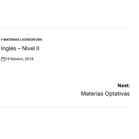
MATERIAS LICENCIATURA
POSTED
IN
Inglés – Nivel II
19 febrero, 2018
Posted
on
Next:
Materias Optativas