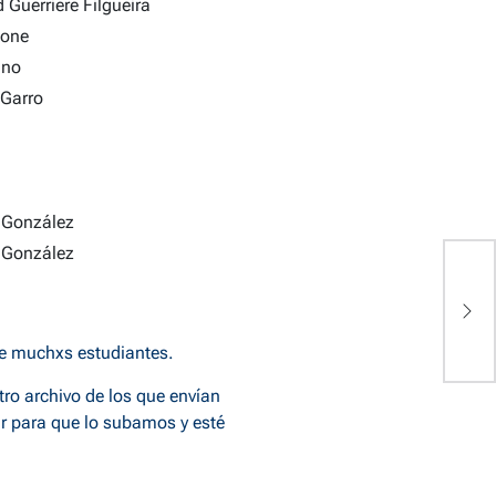
 Guerriere Filgueira
lone
ino
 Garro
 González
 González
de muchxs estudiantes.
tro archivo de los que envían
r
para que lo subamos y esté