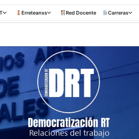
T
Erreteanxs
Red Docente
Carreras
Democratizació
RT