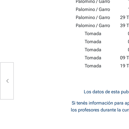
Palomino / Garro
Palomino / Garro
Palomino / Garro
29 T
Palomino / Garro
39 T
Tomada
Tomada
Tomada
Tomada
09 T
Tomada
19 T
Los datos de esta pub
Si tenés información para ap
los profesores durante la cu