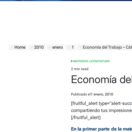
Home
2010
enero
1
Economía del Trabajo – Cá
MATERIAS LICENCIATURA
POSTED
IN
2 min read
Estimated
Economía del
read
time
Publicado el
1 enero, 2010
[fruitful_alert type=”alert-suc
compartiendo tus impresiones
[/fruitful_alert]
En la primer parte de la ma