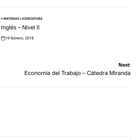
MATERIAS LICENCIATURA
POSTED
IN
Inglés – Nivel II
19 febrero, 2018
Posted
on
Next:
Economía del Trabajo – Cátedra Miranda