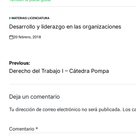
MATERIAS LICENCIATURA
POSTED
IN
Desarrollo y liderazgo en las organizaciones
20 febrero, 2018
Posted
on
Navegación
Previous:
de
Derecho del Trabajo I – Cátedra Pompa
entradas
Deja un comentario
Tu dirección de correo electrónico no será publicada.
Los c
Comentario
*