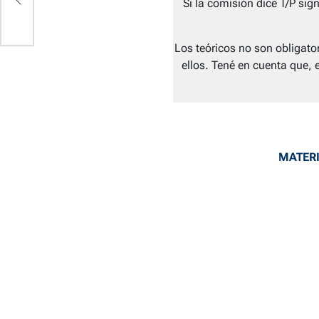
Si la comisión dice T/P sig
Los teóricos no son obligat
ellos. Tené en cuenta que, 
MATERI