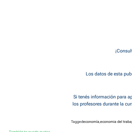
¡Consult
Los datos de esta pub
Si tenés información para ap
los profesores durante la cu
Tagged
economía
,
economia del traba
También te puede gustar