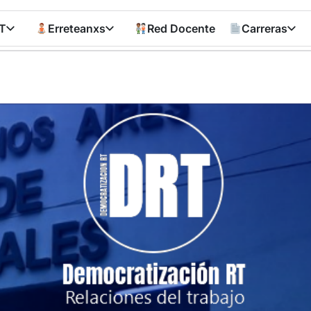
T
Erreteanxs
Red Docente
Carreras
Democratizació
RT