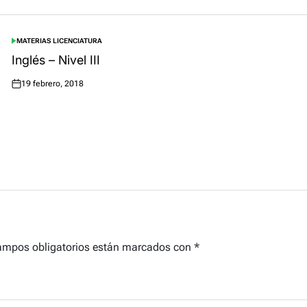
MATERIAS LICENCIATURA
POSTED
IN
Inglés – Nivel III
19 febrero, 2018
Posted
on
ampos obligatorios están marcados con
*