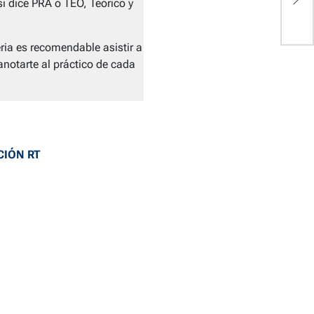
si dice PRA o TEO, Teórico y
ia es recomendable asistir a
anotarte al práctico de cada
CIÓN RT