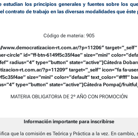
Se estudian los principios generales y fuentes sobre los que
el contrato de trabajo en las diversas modalidades que éste
Código de materia: 905
ps://www.democratizacion-rt.com.ar/?p=11206″ target=”_self” 
er-circle” id=”ff-btn-6149f5c35f4ae” size=”mini” color=”defa
” radius=”4″ type=”button” state=”active”]Cátedra Dobarro[/f
izacion-rt.com.ar/?p=11209″ target=”_self” icon=”fa fa-user-
49f5c35f4ae” size=”mini” color=”default” text_color=”#fff”
us=”4″ type=”button” state=”active”]Cátedra Pompa[/fruitful
MATERIA OBLIGATORIA DE 2º AÑO CON PROMOCIÓN
Información importante para inscribirse
nifica que la comisión es Teórica y Práctica a la vez. En cambio, 