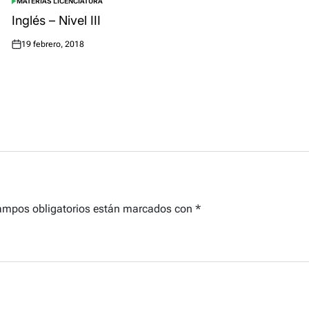
MATERIAS LICENCIATURA
POSTED
IN
Inglés – Nivel III
19 febrero, 2018
Posted
on
ampos obligatorios están marcados con
*