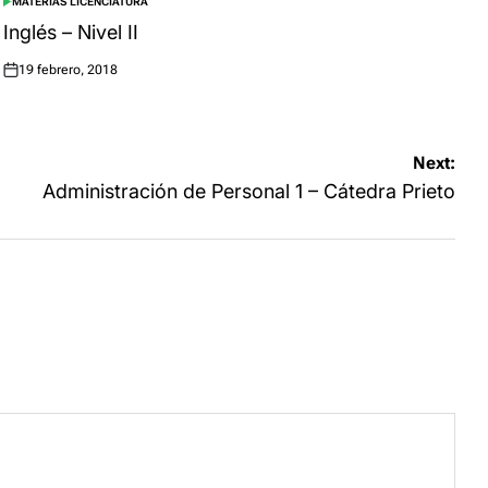
MATERIAS LICENCIATURA
POSTED
IN
Inglés – Nivel II
19 febrero, 2018
Posted
on
Next:
Administración de Personal 1 – Cátedra Prieto