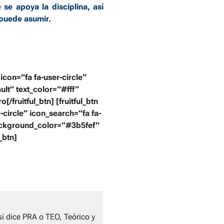
 se apoya la disciplina, así
 puede asumir.
icon=”fa fa-user-circle”
ult” text_color=”#fff”
ruitful_btn] [fruitful_btn
circle” icon_search=”fa fa-
 background_color=”#3b5fef”
_btn]
si dice PRA o TEO, Teórico y