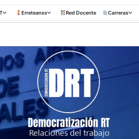
T
Erreteanxs
Red Docente
Carreras
Democratizació
RT