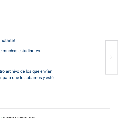
anotarte!
de muchxs estudiantes.
A
P
tro archivo de los que envían
r
para que lo subamos y esté