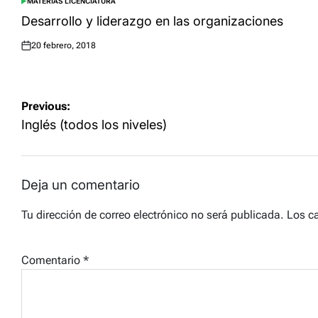
MATERIAS LICENCIATURA
POSTED
IN
Desarrollo y liderazgo en las organizaciones
20 febrero, 2018
Posted
on
Navegación
Previous:
de
Inglés (todos los niveles)
entradas
Deja un comentario
Tu dirección de correo electrónico no será publicada.
Los c
Comentario
*