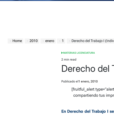
Home
2010
enero
1
Derecho del Trabajo I (Indiv
MATERIAS LICENCIATURA
POSTED
IN
2 min read
Estimated
Derecho del T
read
time
Publicado el
1 enero, 2010
[fruitful_alert type=”ale
compartiendo tus impre
En Derecho del Trabajo I s