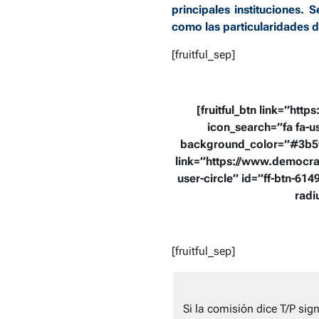
principales instituciones. 
como las particularidades d
[fruitful_sep]
[fruitful_btn link=”htt
icon_search=”fa fa-us
background_color=”#3b5fef
link=”https://www.democrat
user-circle” id=”ff-btn-61
radi
[fruitful_sep]
Si la comisión dice T/P sig