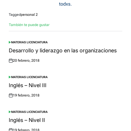
todxs.
Tagged
personal 2
También te puede gustar
MATERIAS LICENCIATURA
POSTED
IN
Desarrollo y liderazgo en las organizaciones
20 febrero, 2018
Posted
on
MATERIAS LICENCIATURA
POSTED
IN
Inglés – Nivel III
19 febrero, 2018
Posted
on
MATERIAS LICENCIATURA
POSTED
IN
Inglés – Nivel II
19 febrero, 2018