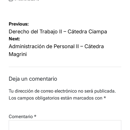
Posted
on
Navegación
Previous:
de
Derecho del Trabajo II – Cátedra Ciampa
Next:
entradas
Administración de Personal II – Cátedra
Magrini
Deja un comentario
Tu dirección de correo electrónico no será publicada.
Los campos obligatorios están marcados con
*
Comentario
*