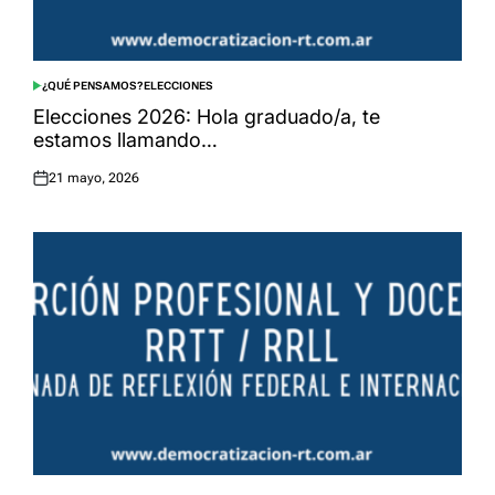
¿QUÉ PENSAMOS?
ELECCIONES
POSTED
IN
Elecciones 2026: Hola graduado/a, te
estamos llamando…
21 mayo, 2026
Posted
on