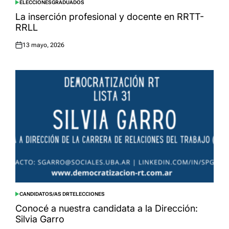
ELECCIONES
GRADUADOS
POSTED
IN
La inserción profesional y docente en RRTT-
RRLL
13 mayo, 2026
Posted
on
CANDIDATOS/AS DRT
ELECCIONES
POSTED
IN
Conocé a nuestra candidata a la Dirección:
Silvia Garro