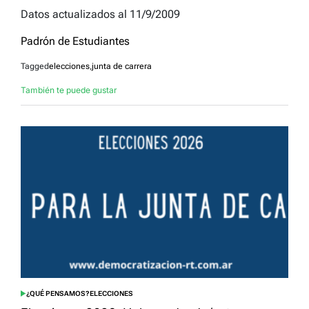
Datos actualizados al 11/9/2009
Padrón de Estudiantes
Tagged
elecciones
,
junta de carrera
También te puede gustar
¿QUÉ PENSAMOS?
ELECCIONES
POSTED
IN