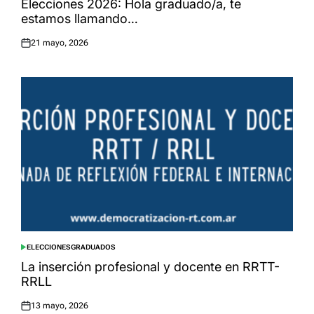
Elecciones 2026: Hola graduado/a, te
estamos llamando…
21 mayo, 2026
Posted
on
ELECCIONES
GRADUADOS
POSTED
IN
La inserción profesional y docente en RRTT-
RRLL
13 mayo, 2026
Posted