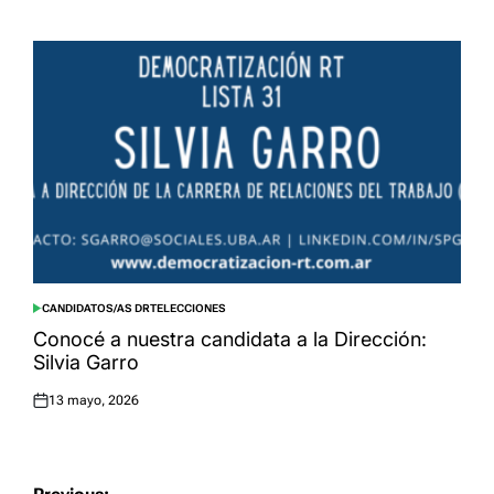
on
CANDIDATOS/AS DRT
ELECCIONES
POSTED
IN
Conocé a nuestra candidata a la Dirección:
Silvia Garro
13 mayo, 2026
Posted
on