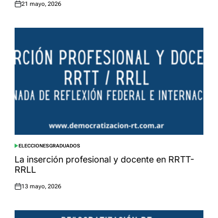
21 mayo, 2026
Posted
on
ELECCIONES
GRADUADOS
POSTED
IN
La inserción profesional y docente en RRTT-
RRLL
13 mayo, 2026
Posted
on