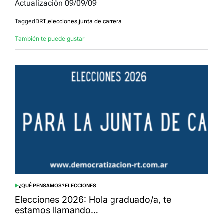
Actualización 09/09/09
Tagged
DRT
,
elecciones
,
junta de carrera
También te puede gustar
¿QUÉ PENSAMOS?
ELECCIONES
POSTED
IN
Elecciones 2026: Hola graduado/a, te
estamos llamando…