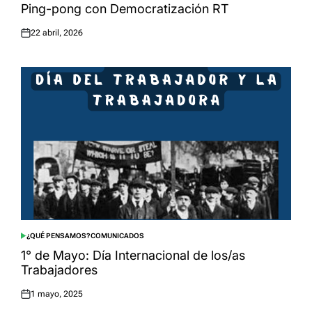
IN
Ping-pong con Democratización RT
22 abril, 2026
Posted
on
¿QUÉ PENSAMOS?
COMUNICADOS
POSTED
IN
1° de Mayo: Día Internacional de los/as
Trabajadores
1 mayo, 2025
Posted
on