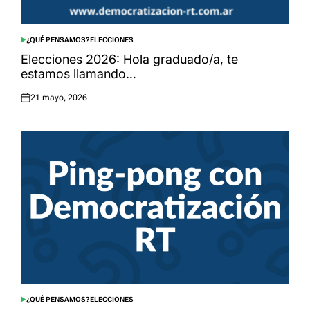
¿QUÉ PENSAMOS?
ELECCIONES
POSTED
IN
Elecciones 2026: Hola graduado/a, te
estamos llamando…
21 mayo, 2026
Posted
on
¿QUÉ PENSAMOS?
ELECCIONES
POSTED