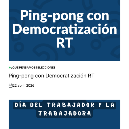
¿QUÉ PENSAMOS?
ELECCIONES
POSTED
IN
Ping-pong con Democratización RT
22 abril, 2026
Posted
on