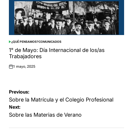
¿QUÉ PENSAMOS?
COMUNICADOS
POSTED
IN
1° de Mayo: Día Internacional de los/as
Trabajadores
1 mayo, 2025
Posted
on
Navegación
Previous:
de
Sobre la Matrícula y el Colegio Profesional
Next:
entradas
Sobre las Materias de Verano