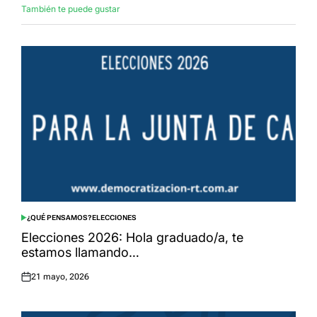
También te puede gustar
¿QUÉ PENSAMOS?
ELECCIONES
POSTED
IN
Elecciones 2026: Hola graduado/a, te
estamos llamando…
21 mayo, 2026
Posted
on