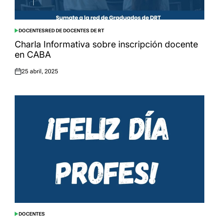
DOCENTES
RED DE DOCENTES DE RT
POSTED
IN
Charla Informativa sobre inscripción docente
en CABA
25 abril, 2025
Posted
on
DOCENTES
POSTED