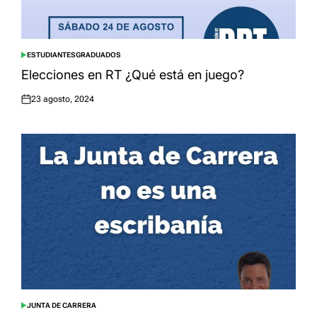
ESTUDIANTES
GRADUADOS
POSTED
IN
Elecciones en RT ¿Qué está en juego?
23 agosto, 2024
Posted
on
JUNTA DE CARRERA
POSTED