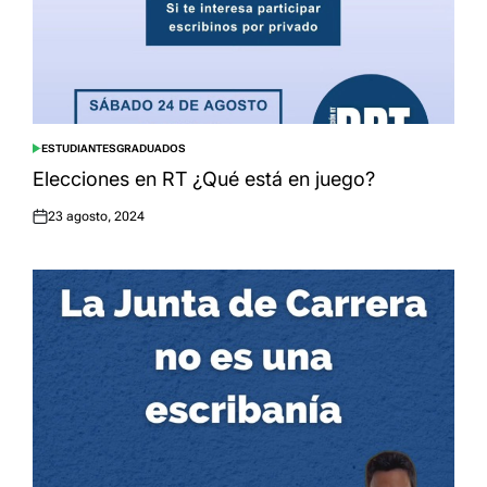
ESTUDIANTES
GRADUADOS
POSTED
IN
Elecciones en RT ¿Qué está en juego?
23 agosto, 2024
Posted
on