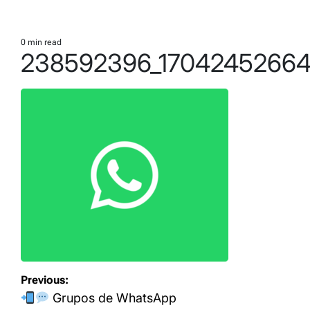
0 min read
Estimated
238592396_1704245266
read
time
Navegación
Previous:
de
Grupos de WhatsApp